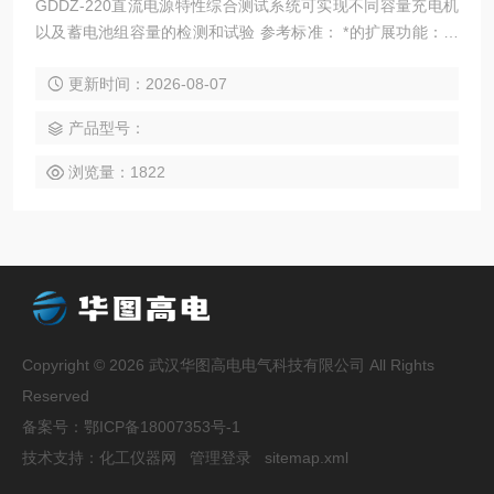
GDDZ-220直流电源特性综合测试系统可实现不同容量充电机
以及蓄电池组容量的检测和试验 参考标准： *的扩展功能：兼
容220V直流系统和110V直流系统的检测 采用三相自动数控调
更新时间：2026-08-07
压器：输出精度高、功率大，电压稳定度高 仪表使用大屏液晶
触摸屏，全汉化图形界面，操作更简单、方便
产品型号：
浏览量：1822
Copyright © 2026 武汉华图高电电气科技有限公司 All Rights
Reserved
备案号：
鄂ICP备18007353号-1
技术支持：
化工仪器网
管理登录
sitemap.xml