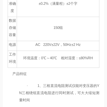
准确
±0.2%
（满量程）
±2
个字
度
数据
存储
150
组
容量
电源
AC 220V±22V
，
50Hz±2 Hz
工作
环境温度：
0℃
～
40℃
相对湿度：
≤80%RH
环境
产品特征
·
1
、三相直流电阻测试仪能对变压器的
Y
N
三相绕组直流电阻进行同时测试，可大大缩短测
量时间