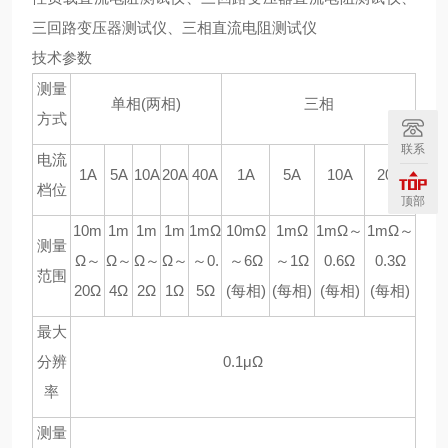
三回路变压器测试仪、三相直流电阻测试仪
技术参数
测量
单相
(
两相
)
三相
方式
联系
电流
1A
5A
10A
20A
40A
1A
5A
10A
20A
档位
顶部
10m
1m
1m
1m
1mΩ
10mΩ
1mΩ
1mΩ
～
1mΩ
～
测量
Ω
～
Ω
～
Ω
～
Ω
～
～
0.
～
6Ω
～
1Ω
0.6Ω
0.3Ω
范围
20Ω
4Ω
2Ω
1Ω
5Ω
(
每相
)
(
每相
)
(
每相
)
(
每相
)
最大
分辨
0.1μΩ
率
测量