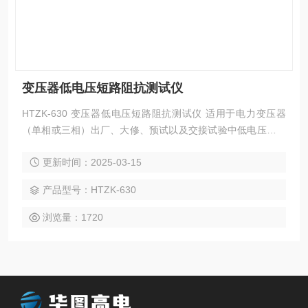
变压器低电压短路阻抗测试仪
HTZK-630 变压器低电压短路阻抗测试仪 适用于电力变压器
（单相或三相）出厂、大修、预试以及交接试验中低电压短路
阻抗测试 参考标准：GB50150-2006,DL/T849.6-2004 不用外
更新时间：2025-03-15
接调压器，变压器短路阻抗测试仪便可对被测试品进行测量 对
三相变压器，仪器可单相测试，也可三相测试；可手动测试，
产品型号：HTZK-630
也可自动测试 232串口和U盘存储
浏览量：1720