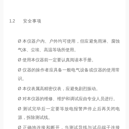
1.2
安全事项
Ø
本仪器户内、户外均可使⽤，但应避免⾬淋、腐蚀
⽓体、尘埃、⾼温等场所使⽤。
Ø
使⽤本仪器前⼀定要认真阅读本⼿册。
Ø
仪器的操作者应具备⼀般电⽓设备或仪器的使⽤常
识。
Ø
本仪表属⾼精密仪表，应避免剧烈振动。
Ø
对本仪器的维修、维护和调试应由专业⼈员进⾏。
Ø
测试完毕后⼀定要等放电报警声停⽌后再关闭电
源，拆除测试线。
Ø
正确地连接和断开，当测试导线与试品端⼦连接