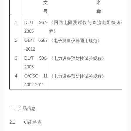
⽂
名
号
称
1
DL/T 967-
《回路电阻测试仪与直流电阻快速测试
2005
程》
2
GB/T 6587
《电⼦测量仪器通⽤规范》
-2012
3
DL/T 596-
《电⼒设备预防性试验规程》
2005
4
Q/CSG 11
《电⼒设备预防性试验规程》
4002-2011
二、
产品信息
2.1
功能特点