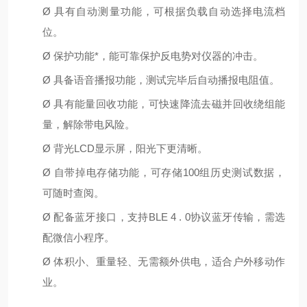
Ø
具有⾃动测量功能，可根据负载⾃动选择电流档
位。
Ø
保护功能*，能可靠保护反电势对仪器的冲击。
Ø
具备语⾳播报功能，测试完毕后⾃动播报电阻值。
Ø
具有能量回收功能，可快速降流去磁并回收绕组能
量，解除带电⻛险。
Ø
背光LCD显示屏，阳光下更清晰。
Ø
⾃带掉电存储功能，可存储100组历史测试数据，
可随时查阅。
Ø
配备蓝⽛接⼝，⽀持BLE 4 . 0协议蓝⽛传输，需选
配微信⼩程序。
Ø
体积⼩、重量轻、⽆需额外供电，适合户外移动作
业。