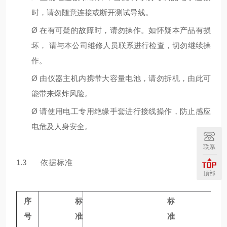
时，请勿随意连接或断开测试导线。
Ø
在有可疑的故障时，请勿操作。如怀疑本产品有损
坏， 请与本公司维修⼈员联系进⾏检查，切勿继续操
作。
Ø
由仪器主机内携带⼤容量电池，请勿拆机，由此可
能带来爆炸⻛险。
Ø
请使⽤电⼯专⽤绝缘⼿套进⾏接线操作，防⽌感应
电危及⼈⾝安全。
联系
1.3
依据标准
顶部
序
标
标
号
准
准