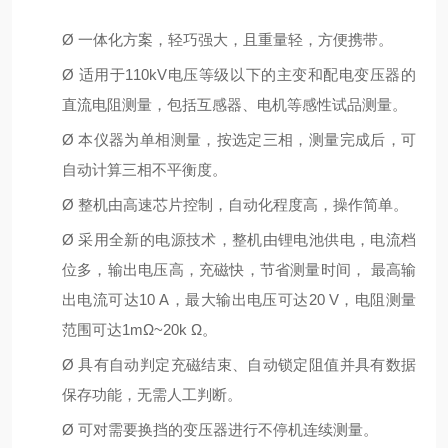
Ø
⼀体化⽅案，轻巧强⼤，且重量轻，⽅便携带。
Ø
适⽤于110kV电压等级以下的主变和配电变压器的
直流电阻测量，包括互感器、电机等感性试品测量。
Ø
本仪器为单相测量，按选定三相，测量完成后，可
⾃动计算三相不平衡度。
Ø
整机由⾼速芯⽚控制，⾃动化程度⾼，操作简单。
Ø
采⽤全新的电源技术，整机由锂电池供电，电流档
位多，输出电压⾼，充磁快，节省测量时间， 最⾼输
出电流可达10 A，最⼤输出电压可达20 V，电阻测量
范围可达1mΩ~20k Ω。
Ø
具有⾃动判定充磁结束、⾃动锁定阻值并具有数据
保存功能，⽆需⼈⼯判断。
Ø
可对需要换挡的变压器进⾏不停机连续测量。