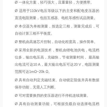
Ø
⼀体化⽅案，轻巧强⼤，且重量轻，⽅便携带。
Ø
适⽤于110kV电压等级以下的主变和配电变压器的
直流电阻测量，包括互感器、电机等感性试品测量。
Ø
本仪器为单相测量，按选定三相，测量完成后，可
⾃动计算三相不平衡度。
Ø
整机由⾼速芯⽚控制，⾃动化程度⾼，操作简单。
Ø
采⽤全新的电源技术，整机由锂电池供电，电流档
位多，输出电压⾼，充磁快，节省测量时间， 最⾼输
出电流可达10 A，最⼤输出电压可达20 V，电阻测量
范围可达1mΩ~20k Ω。
Ø
具有⾃动判定充磁结束、⾃动锁定阻值并具有数据
保存功能，⽆需⼈⼯判断。
Ø
可对需要换挡的变压器进⾏不停机连续测量。
Ø
具有⾃动测量功能，可根据负载⾃动选择电流档