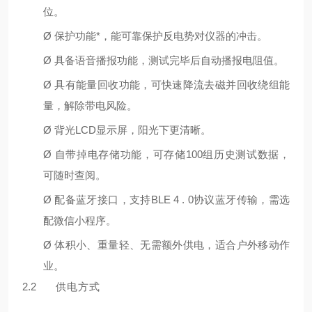
位。
Ø
保护功能*，能可靠保护反电势对仪器的冲击。
Ø
具备语⾳播报功能，测试完毕后⾃动播报电阻值。
Ø
具有能量回收功能，可快速降流去磁并回收绕组能
量，解除带电⻛险。
Ø
背光LCD显示屏，阳光下更清晰。
Ø
⾃带掉电存储功能，可存储100组历史测试数据，
可随时查阅。
Ø
配备蓝⽛接⼝，⽀持BLE 4 . 0协议蓝⽛传输，需选
配微信⼩程序。
Ø
体积⼩、重量轻、⽆需额外供电，适合户外移动作
业。
2.2
供电⽅式