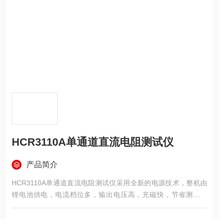
HCR3110A单通道直流电阻测试仪
产品简介
HCR3110A单通道直流电阻测试仪采⽤全新的电源技术，整机由
锂电池供电，电流档位多，输出电压⾼，充磁快，节省测量时
间， 最⾼输出电流可达10 A，最⼤输出电压可达20 V，电阻测量
范围可达1mΩ~20k Ω。