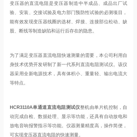
变压器的直流电阻是变压器制造中半成品、成品出⼚试
验、安装、交接试验及电⼒部⻔预防性试验的必测项⽬，
能有效发现变压器线圈的选材、焊接、连接部位松动、缺
股、断线等制造缺陷和运⾏后存在的隐患。
为了满⾜变压器直流电阻快速测量的需要，本公司利⽤⾃
⾝技术优势开发研制了新⼀代系列直流电阻测试仪。该仪
器采⽤全新电源技术，具有体积⼩、重量轻、输出电流⼤
等特点。
HCR3110A单通道直流电阻测试仪
整机由单⽚机控制，⾃
动完成⾃检、数据处理、显示等功能，还具有⾃动放电和
放电⾳响报警指示等功能。仪器测量精度⾼，操作简便，
可实现变压器直流电阻的快速测量。