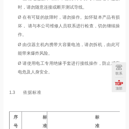
时，请勿随意连接或断开测试导线。
Ø
在有可疑的故障时，请勿操作。如怀疑本产品有损
坏， 请与本公司维修⼈员联系进⾏检查，切勿继续操
作。
Ø
由仪器主机内携带⼤容量电池，请勿拆机，由此可
能带来爆炸⻛险。
Ø
请使⽤电⼯专⽤绝缘⼿套进⾏接线操作，防⽌感应
电危及⼈⾝安全。
联系
顶部
1.3
依据标准
序
标
标
号
准
准