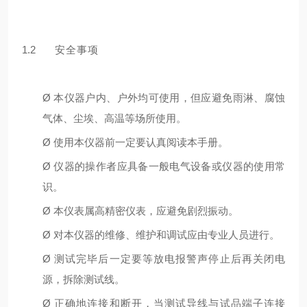
1.2
安全事项
Ø
本仪器户内、户外均可使⽤，但应避免⾬淋、腐蚀
⽓体、尘埃、⾼温等场所使⽤。
Ø
使⽤本仪器前⼀定要认真阅读本⼿册。
Ø
仪器的操作者应具备⼀般电⽓设备或仪器的使⽤常
识。
Ø
本仪表属⾼精密仪表，应避免剧烈振动。
Ø
对本仪器的维修、维护和调试应由专业⼈员进⾏。
Ø
测试完毕后⼀定要等放电报警声停⽌后再关闭电
源，拆除测试线。
Ø
正确地连接和断开，当测试导线与试品端⼦连接