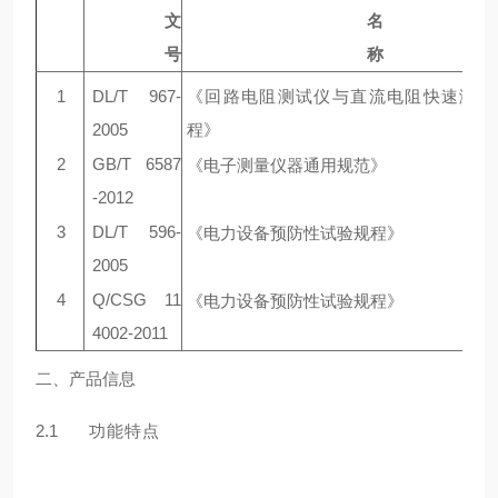
⽂
名
号
称
1
DL/T 967-
《回路电阻测试仪与直流电阻快速测试
2005
程》
2
GB/T 6587
《电⼦测量仪器通⽤规范》
-2012
3
DL/T 596-
《电⼒设备预防性试验规程》
2005
4
Q/CSG 11
《电⼒设备预防性试验规程》
4002-2011
二、
产品信息
2.1
功能特点