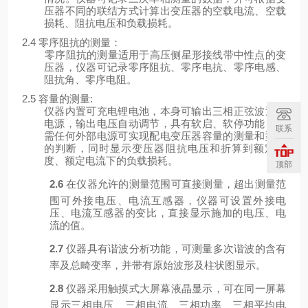
压器不同的联结方式计算出变压器的空载电流、空载
损耗、阻抗电压和负载损耗。
2.4 零序阻抗的测量：
零序阻抗的测量适用于高压侧星形接线带中性点的变
压器，仪器可记录零序阻抗、零序电抗、零序电感、
阻抗角、零序电阻。
2.5 容量的测量:
仪器内置可充电锂电池，本身可输出三相正弦波逆变
电源，输出电压自动调节，具有软启、软停功能，无
联系
需任何外部电源可实现配电变压器容量的测量和型号
的判断，同时显示变压器阻抗电压和折算到额定温
度、额定电流下的负载损耗。
顶部
2.6
在仪器允许的测量范围可直接测量，超出测量范
围可外接电压、电流互感器，仪器可设置外接电
压、电流互感器的变比，直接显示施加的电压、电
流的值。
2.7
仪器具有谐波分析功能，可测量多次谐波的含有
率及总畸变率，并带有原始波形及柱状图显示。
2.8
仪器采用触摸式大屏幕液晶显示，可在同一屏幕
显示三相电压、三相电流、三相功率、三相平均电