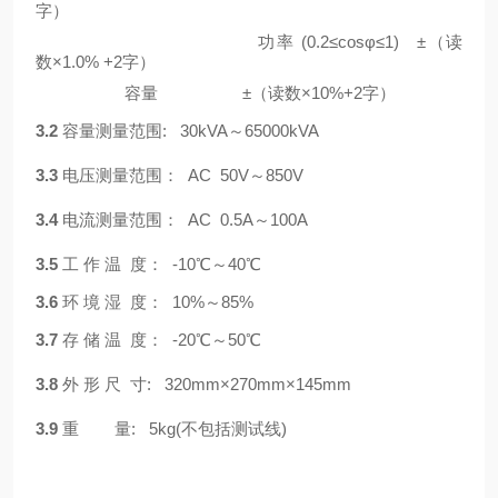
字）
功率 (0.2≤cosφ≤1) ±（读
数×1.0% +2字）
容量 ±（读数×10%+2字）
3.2
容量测量范围: 30kVA～65000kVA
3.3
电压测量范围： AC 50V～850V
3.4
电流测量范围： AC 0.5A～100A
3.5
工 作 温 度： -10℃～40℃
3.6
环 境 湿 度： 10%～85%
3.7
存 储 温 度： -20℃～50℃
3.8
外 形 尺 寸: 320mm×270mm×145mm
3.9
重 量: 5kg(不包括测试线)