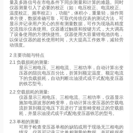
量及多路信号在市电条件下同步测量和计算的难题。同时
仪器测量引入了必要的校正（如：电压校正、电流校正、
温度校正、频率校正），功能*，体积小，重量轻，操作简
单方便，数据准确可靠，可取代传统仪表的测试方法，可
显示并记录用户关心的所有测量数据，可作为现场高精度
交流指示仪表使用。仪器通过触摸和按键方式，大大调高
了设备使用的方便快捷性。仪器使用大容量锂电池供电，
以保证仪器的超长使用时间，大大提高工作效率，减轻劳
动强度。
2 主要功能与特点
2.1 负载损耗的测量:
显示三相电压、三相电流、三相功率，自动计算出变
压器的阻抗电压百分比，折算到额定温度、额定电流
下的负载损耗，自动判断出油浸式或干式配电变压器
的铁芯型号。
2.2 空载损耗的测量:
仪器显示三相电压、三相电流、三相功率，仪器显示
施加电源波形的畸变率，自动计算出变压器的空载电
流折算到额定电压下且进行了波形畸变校正的空载损
耗，并显示油浸式或干式配电变压器铁芯的型号。
2.3 单相的测量:
可用于检查变压器单相的缺陷或用于现场无三相电的
情况。仪器可记录三次单相测量的数据，并可根据变